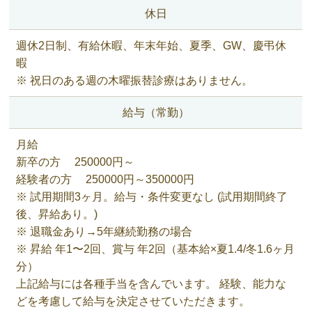
休日
週休2日制、有給休暇、年末年始、夏季、GW、慶弔休
暇
※ 祝日のある週の木曜振替診療はありません。
給与（常勤）
月給
新卒の方
250000
円～
経験者の方
250000
円～
350000
円
※ 試用期間3ヶ月。給与・条件変更なし (試用期間終了
後、昇給あり。)
※ 退職金あり→5年継続勤務の場合
※ 昇給 年1〜2回、賞与 年2回（基本給×夏1.4/冬1.6ヶ月
分）
上記給与には各種手当を含んでいます。 経験、能力な
どを考慮して給与を決定させていただきます。