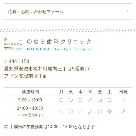
応募・お問い合わせフォーム
〒444-1154
愛知県安城市桜井町城向三丁目5番地17
アピタ安城南店正面
診療時間
月
火
水
木
金
土
日祝
9:00～12:00
〇
〇
〇
／
〇
〇
／
14:00～18:30
〇
〇
〇
／
〇
◎
／
（18:00 受付終了）
◎ 土曜日の午後診察は14:00～18:00となります